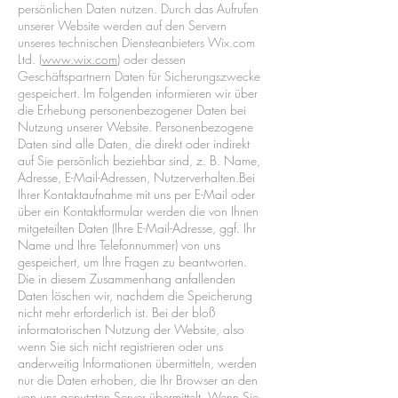
persönlichen Daten nutzen. Durch das Aufrufen
unserer Website werden auf den Servern
unseres technischen Diensteanbieters Wix.com
Ltd. (
www.wix.com
) oder dessen
Geschäftspartnern Daten für Sicherungszwecke
gespeichert.
Im Folgenden informieren wir über
die Erhebung personenbezogener Daten bei
Nutzung unserer Website. Personenbezogene
Daten sind alle Daten, die direkt oder indirekt
auf Sie persönlich beziehbar sind, z. B. Name,
Adresse, E-Mail-Adressen, Nutzerverhalten.Bei
Ihrer Kontaktaufnahme mit uns per E-Mail oder
über ein Kontaktformular werden die von Ihnen
mitgeteilten Daten (Ihre E-Mail-Adresse, ggf. Ihr
Name und Ihre Telefonnummer) von uns
gespeichert, um Ihre Fragen zu beantworten.
Die in diesem Zusammenhang anfallenden
Daten löschen wir, nachdem die Speicherung
nicht mehr erforderlich ist. Bei der bloß
informatorischen Nutzung der Website, also
wenn Sie sich nicht registrieren oder uns
anderweitig Informationen übermitteln, werden
nur die Daten erhoben, die Ihr Browser an den
von uns genutzten Server übermittelt. Wenn Sie