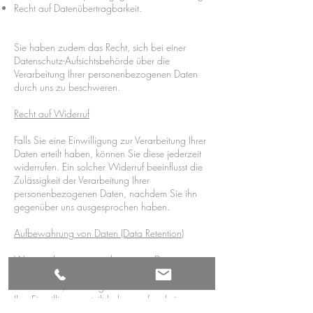
Recht auf Datenübertragbarkeit.
Sie haben zudem das Recht, sich bei einer
Datenschutz-Aufsichtsbehörde über die
Verarbeitung Ihrer personenbezogenen Daten
durch uns zu beschweren.
Recht auf Widerruf
Falls Sie eine Einwilligung zur Verarbeitung Ihrer
Daten erteilt haben, können Sie diese jederzeit
widerrufen. Ein solcher Widerruf beeinflusst die
Zulässigkeit der Verarbeitung Ihrer
personenbezogenen Daten, nachdem Sie ihn
gegenüber uns ausgesprochen haben.
Aufbewahrung von Daten (Data Retention)
Wir speichern personenbezogene Daten so
lange, wie es nötig ist, um eine Dienstleistung
auszuführen, die Sie gewünscht oder zu der Sie
Ihre Einwilligung erteilt haben, sofern keine
anderslautenden gesetzlichen Verpflichtungen